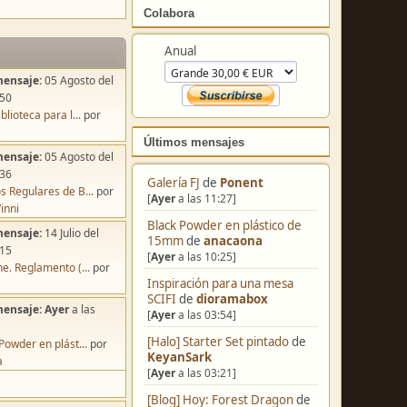
Colabora
mensaje:
05 Agosto del
Anual
:50
blioteca para l...
por
s
mensaje:
05 Agosto del
:36
Últimos mensajes
s Regulares de B...
por
inni
Galería FJ
de
Ponent
mensaje:
14 Julio del
[
Ayer
a las 11:27]
:15
Black Powder en plástico de
e. Reglamento (...
por
15mm
de
anacaona
[
Ayer
a las 10:25]
mensaje:
Ayer
a las
Inspiración para una mesa
SCIFI
de
dioramabox
Powder en plást...
por
[
Ayer
a las 03:54]
a
[Halo] Starter Set pintado
de
KeyanSark