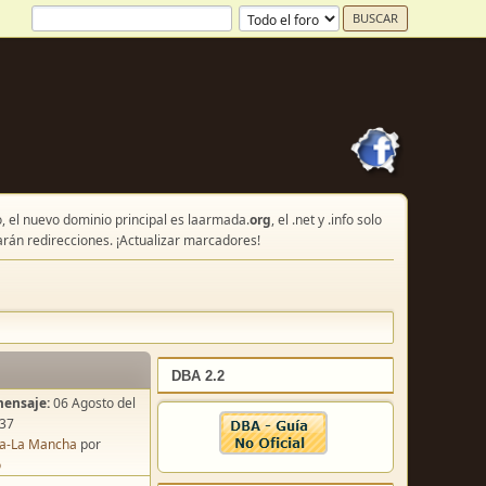
, el nuevo dominio principal es laarmada.
org
, el .net y .info solo
arán redirecciones. ¡Actualizar marcadores!
DBA 2.2
mensaje:
06 Agosto del
:37
lla-La Mancha
por
o