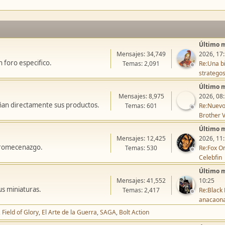
Último 
Mensajes: 34,749
2026, 17
 foro especifico.
Temas: 2,091
Re:Una bi
stratego
Último 
Mensajes: 8,975
2026, 08
ñan directamente sus productos.
Temas: 601
Re:Nuevo
Brother V
Último 
Mensajes: 12,425
2026, 11
icromecenazgo.
Temas: 530
Re:Fox On
Celebfin
Último 
Mensajes: 41,552
10:25
us miniaturas.
Temas: 2,417
Re:Black 
anacaon
Field of Glory
El Arte de la Guerra
SAGA
Bolt Action