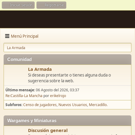
Iniciar sesión
Registrarse
Menú Principal
La Armada
Comunidad
La Armada
Si deseas presentarte o tienes alguna duda o
sugerencia sobre la web.
Último mensaje:
06 Agosto del 2026, 03:37
Re:Castilla-La Mancha
por
erikelrojo
Subforos
Censo de jugadores
Nuevos Usuarios
Mercadillo.
Wargames y Miniaturas