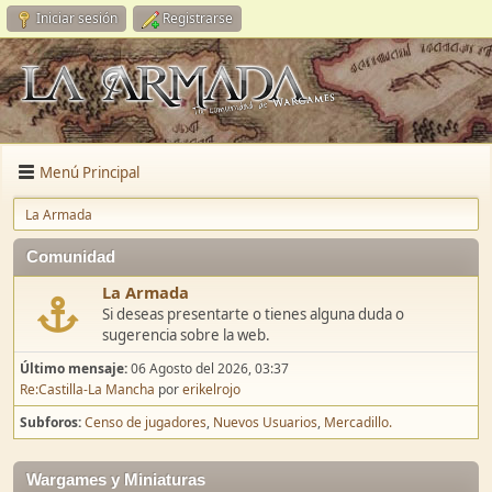
Iniciar sesión
Registrarse
Menú Principal
La Armada
Comunidad
La Armada
Si deseas presentarte o tienes alguna duda o
sugerencia sobre la web.
Último mensaje:
06 Agosto del 2026, 03:37
Re:Castilla-La Mancha
por
erikelrojo
Subforos
Censo de jugadores
Nuevos Usuarios
Mercadillo.
Wargames y Miniaturas