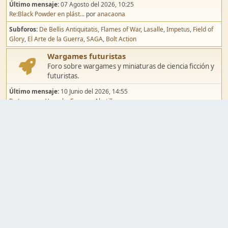
Último mensaje:
07 Agosto del 2026, 10:25
Re:Black Powder en plást...
por
anacaona
Subforos
De Bellis Antiquitatis
Flames of War
Lasalle
Impetus
Field of
Glory
El Arte de la Guerra
SAGA
Bolt Action
Wargames futuristas
Foro sobre wargames y miniaturas de ciencia ficción y
futuristas.
Último mensaje:
10 Junio del 2026, 14:55
Re:Jugar por Vassal a Ep...
por
Abetillo
Subforos
Warhammer 40.000
Infinity
Epic
Wargames de fantasía
Foro sobre wargames y miniaturas de fantasía.
Último mensaje:
02 Agosto del 2026, 15:49
Re:Campaña de Dracula's ...
por
erikelrojo
Subforos
Warhammer Fantasy
Kings of War
El Señor de los Anillos
Warmaster
Mordheim
Song of Blades
Blood Bowl
Pintura y modelismo