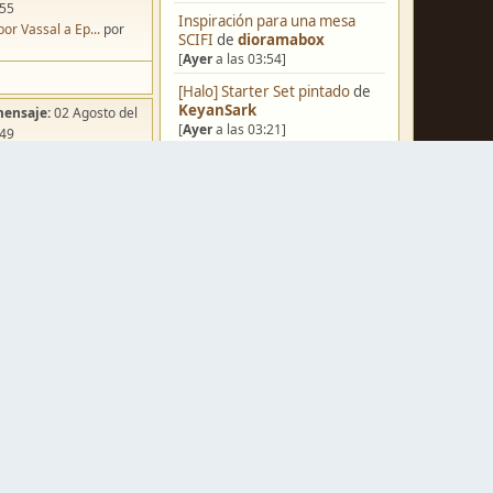
:55
Inspiración para una mesa
por Vassal a Ep...
por
SCIFI
de
dioramabox
[
Ayer
a las 03:54]
[Halo] Starter Set pintado
de
KeyanSark
mensaje:
02 Agosto del
[
Ayer
a las 03:21]
:49
ña de Dracula's ...
por
[Blog] Hoy: Forest Dragon
de
o
FJ
[06 Agosto del 2026, 18:13]
Pera Miniatvres: Probando el
FDM para 3 mm.
de
Juanpelvis
[06 Agosto del 2026, 10:03]
mensaje:
Ayer
a las
Castilla-La Mancha
de
ación para una ...
por
erikelrojo
box
[06 Agosto del 2026, 03:37]
Un reality de pintores de
mensaje:
Hoy
a las 11:28
miniaturas
de
strategos
a FJ
por
Erwin Rommel
[05 Agosto del 2026, 19:17]
mensaje:
15 Octubre del
¿Qué estáis pintando? 2.0
de
Luis Mena
:22