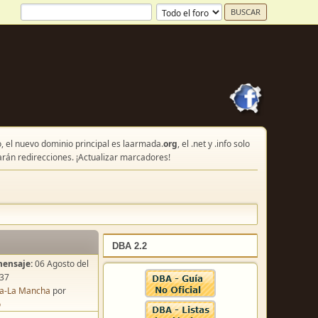
, el nuevo dominio principal es laarmada.
org
, el .net y .info solo
arán redirecciones. ¡Actualizar marcadores!
DBA 2.2
mensaje:
06 Agosto del
:37
lla-La Mancha
por
o