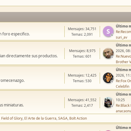
Último 
Mensajes: 34,751
S
Re:Recom
 foro especifico.
Temas: 2,091
suri_av
Último 
Mensajes: 8,975
2026, 08
ñan directamente sus productos.
Temas: 601
Re:Nuevo
Brother V
Último 
Mensajes: 12,425
2026, 11
icromecenazgo.
Temas: 530
Re:Fox On
Celebfin
Último 
Mensajes: 41,552
10:25
us miniaturas.
Temas: 2,417
Re:Black 
anacaon
Field of Glory
El Arte de la Guerra
SAGA
Bolt Action
Último 