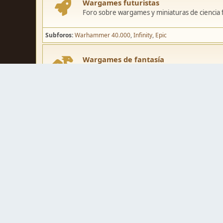
Wargames futuristas
Foro sobre wargames y miniaturas de ciencia fi
Subforos
Warhammer 40.000
Infinity
Epic
Wargames de fantasía
Foro sobre wargames y miniaturas de fantasía
Subforos
Warhammer Fantasy
Kings of War
El Señor de los Ani
Pintura y modelismo
Taller
Foro de modelismo, técnicas de pintura y crea
Galerías de usuarios
Espacio para mostrar los trabajos de pintura o 
Concursos y actividades