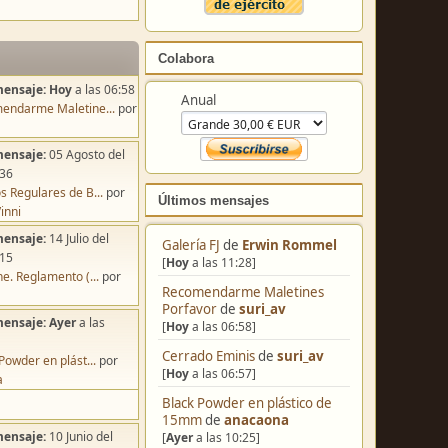
Colabora
mensaje:
Hoy
a las 06:58
Anual
endarme Maletine...
por
mensaje:
05 Agosto del
:36
s Regulares de B...
por
Últimos mensajes
inni
mensaje:
14 Julio del
Galería FJ
de
Erwin Rommel
:15
[
Hoy
a las 11:28]
e. Reglamento (...
por
Recomendarme Maletines
Porfavor
de
suri_av
mensaje:
Ayer
a las
[
Hoy
a las 06:58]
Cerrado Eminis
de
suri_av
Powder en plást...
por
[
Hoy
a las 06:57]
a
Black Powder en plástico de
15mm
de
anacaona
mensaje:
10 Junio del
[
Ayer
a las 10:25]