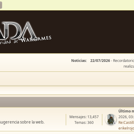
Noticias:
22/07/2026
- Recordatorio
realiz
Último 
Mensajes: 13,457
2026, 03
sugerencia sobre la web.
Temas: 360
Re:Casti
erikelroj