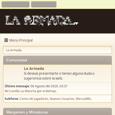
Iniciar sesión
Registrarse
Menú Principal
La Armada
Comunidad
La Armada
Si deseas presentarte o tienes alguna duda o
sugerencia sobre la web.
Último mensaje:
06 Agosto del 2026, 03:37
Re:Castilla-La Mancha
por
erikelrojo
Subforos
Censo de jugadores
Nuevos Usuarios
Mercadillo.
Wargames y Miniaturas