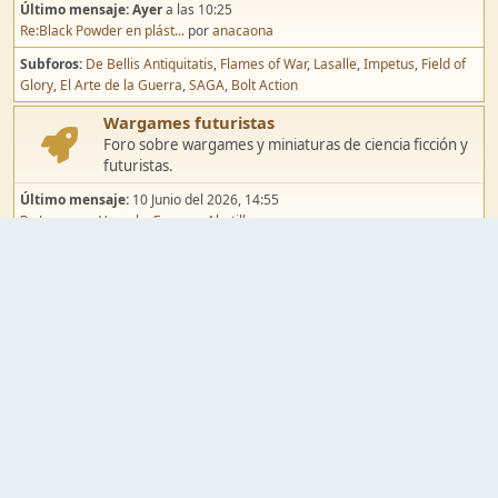
Último mensaje:
Ayer
a las 10:25
Re:Black Powder en plást...
por
anacaona
Subforos
De Bellis Antiquitatis
Flames of War
Lasalle
Impetus
Field of
Glory
El Arte de la Guerra
SAGA
Bolt Action
Wargames futuristas
Foro sobre wargames y miniaturas de ciencia ficción y
futuristas.
Último mensaje:
10 Junio del 2026, 14:55
Re:Jugar por Vassal a Ep...
por
Abetillo
Subforos
Warhammer 40.000
Infinity
Epic
Wargames de fantasía
Foro sobre wargames y miniaturas de fantasía.
Último mensaje:
02 Agosto del 2026, 15:49
Re:Campaña de Dracula's ...
por
erikelrojo
Subforos
Warhammer Fantasy
Kings of War
El Señor de los Anillos
Warmaster
Mordheim
Song of Blades
Blood Bowl
Pintura y modelismo