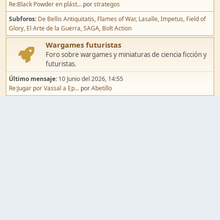
Re:Black Powder en plást...
por
strategos
Subforos
De Bellis Antiquitatis
Flames of War
Lasalle
Impetus
Field of
Glory
El Arte de la Guerra
SAGA
Bolt Action
Wargames futuristas
Foro sobre wargames y miniaturas de ciencia ficción y
futuristas.
Último mensaje:
10 Junio del 2026, 14:55
Re:Jugar por Vassal a Ep...
por
Abetillo
Subforos
Warhammer 40.000
Infinity
Epic
Wargames de fantasía
Foro sobre wargames y miniaturas de fantasía.
Último mensaje:
02 Agosto del 2026, 15:49
Re:Campaña de Dracula's ...
por
erikelrojo
Subforos
Warhammer Fantasy
Kings of War
El Señor de los Anillos
Warmaster
Mordheim
Song of Blades
Blood Bowl
Pintura y modelismo
Taller