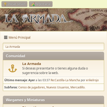
Iniciar sesión
Registrarse
Menú Principal
La Armada
Comunidad
La Armada
Si deseas presentarte o tienes alguna duda o
sugerencia sobre la web.
Último mensaje:
Ayer
a las 03:37
Re:Castilla-La Mancha
por
erikelrojo
Subforos
Censo de jugadores
Nuevos Usuarios
Mercadillo.
Wargames y Miniaturas