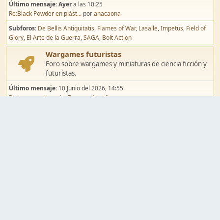
Último mensaje:
Ayer
a las 10:25
Re:Black Powder en plást...
por
anacaona
Subforos
De Bellis Antiquitatis
Flames of War
Lasalle
Impetus
Field of
Glory
El Arte de la Guerra
SAGA
Bolt Action
Wargames futuristas
Foro sobre wargames y miniaturas de ciencia ficción y
futuristas.
Último mensaje:
10 Junio del 2026, 14:55
Re:Jugar por Vassal a Ep...
por
Abetillo
Subforos
Warhammer 40.000
Infinity
Epic
Wargames de fantasía
Foro sobre wargames y miniaturas de fantasía.
Último mensaje:
02 Agosto del 2026, 15:49
Re:Campaña de Dracula's ...
por
erikelrojo
Subforos
Warhammer Fantasy
Kings of War
El Señor de los Anillos
Warmaster
Mordheim
Song of Blades
Blood Bowl
Pintura y modelismo