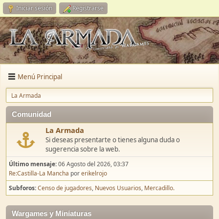
Iniciar sesión
Registrarse
Menú Principal
La Armada
Comunidad
La Armada
Si deseas presentarte o tienes alguna duda o
sugerencia sobre la web.
Último mensaje:
06 Agosto del 2026, 03:37
Re:Castilla-La Mancha
por
erikelrojo
Subforos
Censo de jugadores
Nuevos Usuarios
Mercadillo.
Wargames y Miniaturas