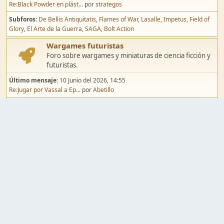
Re:Black Powder en plást...
por
strategos
Subforos
De Bellis Antiquitatis
Flames of War
Lasalle
Impetus
Field of
Glory
El Arte de la Guerra
SAGA
Bolt Action
Wargames futuristas
Foro sobre wargames y miniaturas de ciencia ficción y
futuristas.
Último mensaje:
10 Junio del 2026, 14:55
Re:Jugar por Vassal a Ep...
por
Abetillo
Subforos
Warhammer 40.000
Infinity
Epic
Wargames de fantasía
Foro sobre wargames y miniaturas de fantasía.
Último mensaje:
02 Agosto del 2026, 15:49
Re:Campaña de Dracula's ...
por
erikelrojo
Subforos
Warhammer Fantasy
Kings of War
El Señor de los Anillos
Warmaster
Mordheim
Song of Blades
Blood Bowl
Pintura y modelismo
Taller