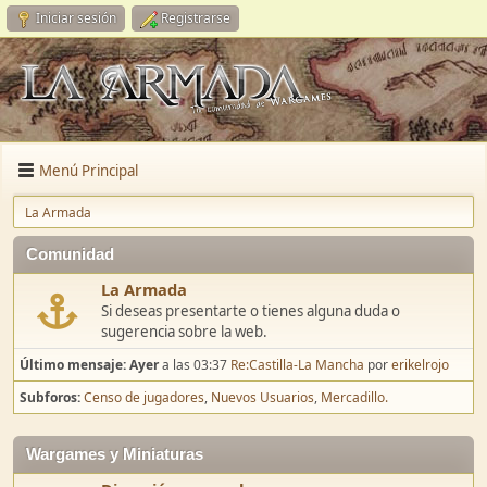
Iniciar sesión
Registrarse
Menú Principal
La Armada
Comunidad
La Armada
Si deseas presentarte o tienes alguna duda o
sugerencia sobre la web.
Último mensaje:
Ayer
a las 03:37
Re:Castilla-La Mancha
por
erikelrojo
Subforos
Censo de jugadores
Nuevos Usuarios
Mercadillo.
Wargames y Miniaturas