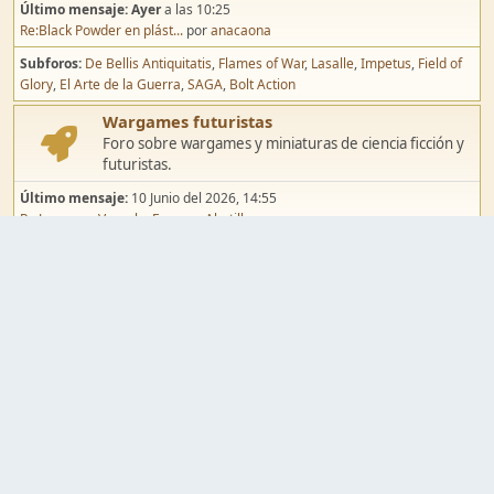
Último mensaje:
Ayer
a las 10:25
Re:Black Powder en plást...
por
anacaona
Subforos
De Bellis Antiquitatis
Flames of War
Lasalle
Impetus
Field of
Glory
El Arte de la Guerra
SAGA
Bolt Action
Wargames futuristas
Foro sobre wargames y miniaturas de ciencia ficción y
futuristas.
Último mensaje:
10 Junio del 2026, 14:55
Re:Jugar por Vassal a Ep...
por
Abetillo
Subforos
Warhammer 40.000
Infinity
Epic
Wargames de fantasía
Foro sobre wargames y miniaturas de fantasía.
Último mensaje:
02 Agosto del 2026, 15:49
Re:Campaña de Dracula's ...
por
erikelrojo
Subforos
Warhammer Fantasy
Kings of War
El Señor de los Anillos
Warmaster
Mordheim
Song of Blades
Blood Bowl
Pintura y modelismo