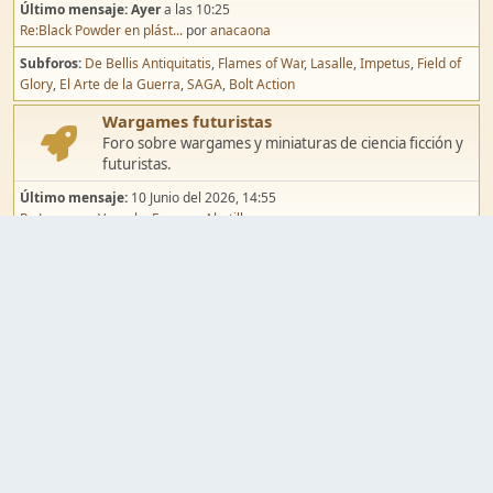
Último mensaje:
Ayer
a las 10:25
Re:Black Powder en plást...
por
anacaona
Subforos
De Bellis Antiquitatis
Flames of War
Lasalle
Impetus
Field of
Glory
El Arte de la Guerra
SAGA
Bolt Action
Wargames futuristas
Foro sobre wargames y miniaturas de ciencia ficción y
futuristas.
Último mensaje:
10 Junio del 2026, 14:55
Re:Jugar por Vassal a Ep...
por
Abetillo
Subforos
Warhammer 40.000
Infinity
Epic
Wargames de fantasía
Foro sobre wargames y miniaturas de fantasía.
Último mensaje:
02 Agosto del 2026, 15:49
Re:Campaña de Dracula's ...
por
erikelrojo
Subforos
Warhammer Fantasy
Kings of War
El Señor de los Anillos
Warmaster
Mordheim
Song of Blades
Blood Bowl
Pintura y modelismo