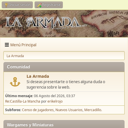
Iniciar sesión
Registrarse
Menú Principal
La Armada
Comunidad
La Armada
Si deseas presentarte o tienes alguna duda o
sugerencia sobre la web.
Último mensaje:
06 Agosto del 2026, 03:37
Re:Castilla-La Mancha
por
erikelrojo
Subforos
Censo de jugadores
Nuevos Usuarios
Mercadillo.
Wargames y Miniaturas