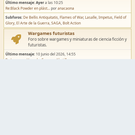
Último mensaje:
Ayer
a las 10:25
Re:Black Powder en plást...
por
anacaona
Subforos
De Bellis Antiquitatis
Flames of War
Lasalle
Impetus
Field of
Glory
El Arte de la Guerra
SAGA
Bolt Action
Wargames futuristas
Foro sobre wargames y miniaturas de ciencia ficción y
futuristas.
Último mensaje:
10 Junio del 2026, 14:55
Re:Jugar por Vassal a Ep...
por
Abetillo
Subforos
Warhammer 40.000
Infinity
Epic
Wargames de fantasía
Foro sobre wargames y miniaturas de fantasía.
Último mensaje:
02 Agosto del 2026, 15:49
Re:Campaña de Dracula's ...
por
erikelrojo
Subforos
Warhammer Fantasy
Kings of War
El Señor de los Anillos
Warmaster
Mordheim
Song of Blades
Blood Bowl
Pintura y modelismo