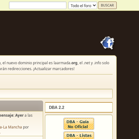
, el nuevo dominio principal es laarmada.
org
, el .net y .info solo
arán redirecciones. ¡Actualizar marcadores!
DBA 2.2
mensaje:
Ayer
a las
lla-La Mancha
por
o