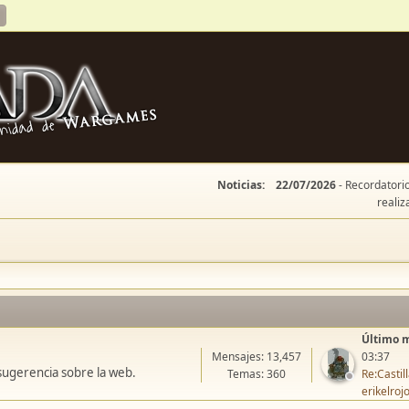
Noticias:
22/07/2026
- Recordatorio
realiz
Último 
Mensajes: 13,457
03:37
sugerencia sobre la web.
Temas: 360
Re:Casti
erikelroj