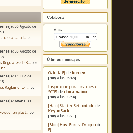
Colabora
mensaje:
05 Agosto del
Anual
:50
blioteca para l...
por
s
mensaje:
05 Agosto del
:36
Últimos mensajes
s Regulares de B...
por
inni
Galería FJ
de
koniev
mensaje:
14 Julio del
[
Hoy
a las 08:48]
:15
Inspiración para una mesa
e. Reglamento (...
por
SCIFI
de
dioramabox
[
Hoy
a las 03:54]
mensaje:
Ayer
a las
[Halo] Starter Set pintado
de
KeyanSark
Powder en plást...
por
[
Hoy
a las 03:21]
s
[Blog] Hoy: Forest Dragon
de
FJ