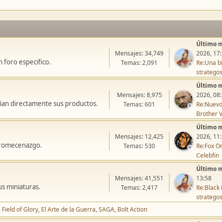
Último 
Mensajes: 34,749
2026, 17
 foro especifico.
Temas: 2,091
Re:Una bi
stratego
Último 
Mensajes: 8,975
2026, 08
ñan directamente sus productos.
Temas: 601
Re:Nuevo
Brother V
Último 
Mensajes: 12,425
2026, 11
icromecenazgo.
Temas: 530
Re:Fox On
Celebfin
Último 
Mensajes: 41,551
13:58
us miniaturas.
Temas: 2,417
Re:Black 
stratego
Field of Glory
El Arte de la Guerra
SAGA
Bolt Action