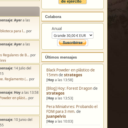
Colabora
mensaje:
Ayer
a las
Anual
blioteca para l...
por
s
mensaje:
Ayer
a las
s Regulares de B...
por
Últimos mensajes
inni
mensaje:
14 Julio del
Black Powder en plástico de
:15
15mm
de
strategos
e. Reglamento (...
por
[
Hoy
a las 13:58]
[Blog] Hoy: Forest Dragon
de
mensaje:
Hoy
a las 13:58
strategos
Powder en plást...
por
[
Hoy
a las 13:53]
s
Pera Miniatvres: Probando el
FDM para 3 mm.
de
Juanpelvis
mensaje:
10 Junio del
[
Hoy
a las 10:03]
:55