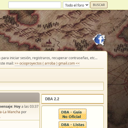
para iniciar sesión, registraros, recuperar contraseñas, etc...
ste mail:
>> ocioproyectos ( arroba ) gmail.com <<
DBA 2.2
mensaje:
Hoy
a las 03:37
lla-La Mancha
por
o