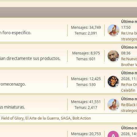
Último 
Mensajes: 34,749
17:50
 foro especifico.
Temas: 2,091
Re:Una bi
stratego
Último 
Mensajes: 8,975
08:36
ñan directamente sus productos.
Temas: 601
Re:Nuevo
Brother V
Último 
Mensajes: 12,425
2026, 11
icromecenazgo.
Temas: 530
Re:Fox On
Celebfin
Último 
Mensajes: 41,551
Re:Black 
us miniaturas.
Temas: 2,417
stratego
Field of Glory
El Arte de la Guerra
SAGA
Bolt Action
Último 
Mensajes: 20,753
2026, 14
A