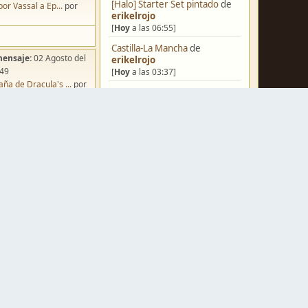
[Halo] Starter Set pintado
de
por Vassal a Ep...
por
erikelrojo
[
Hoy
a las 06:55]
Castilla-La Mancha
de
mensaje:
02 Agosto del
erikelrojo
:49
[
Hoy
a las 03:37]
ña de Dracula's ...
por
Un reality de pintores de
o
miniaturas
de
strategos
[
Ayer
a las 19:17]
¿Qué estáis pintando? 2.0
de
Luis Mena
[
Ayer
a las 18:32]
mensaje:
Hoy
a las 10:03
Una biblioteca para los
iniatvres: Prob...
por
wargames
de
strategos
s
[
Ayer
a las 17:50]
mensaje:
Hoy
a las 13:53
Nuevos Regulares de Brother
 Hoy: Forest Dr...
por
Vinni - 2
de
Brother Vinni
s
[
Ayer
a las 08:36]
mensaje:
15 Octubre del
Saludos a todos
de
Espartano
:22
[04 Agosto del 2026, 11:20]
oncurso de Esce...
por
Hola de nuevo
de
Dumagul