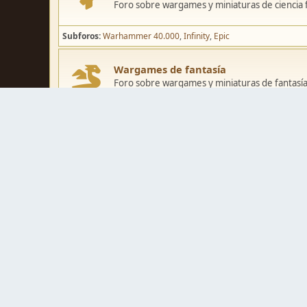
Foro sobre wargames y miniaturas de ciencia fi
Subforos
Warhammer 40.000
Infinity
Epic
Wargames de fantasía
Foro sobre wargames y miniaturas de fantasía
Subforos
Warhammer Fantasy
Kings of War
El Señor de los Ani
Pintura y modelismo
Taller
Foro de modelismo, técnicas de pintura y crea
Galerías de usuarios
Espacio para mostrar los trabajos de pintura o 
Concursos y actividades
Zona de concursos de pintura y actividades var