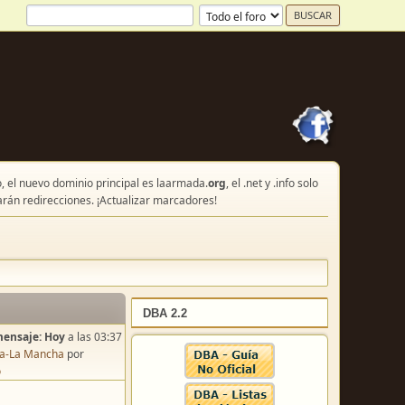
, el nuevo dominio principal es laarmada.
org
, el .net y .info solo
arán redirecciones. ¡Actualizar marcadores!
DBA 2.2
mensaje:
Hoy
a las 03:37
lla-La Mancha
por
o