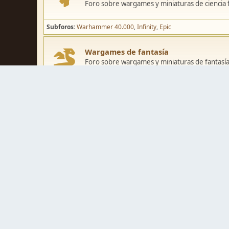
Foro sobre wargames y miniaturas de ciencia fi
Subforos
Warhammer 40.000
Infinity
Epic
Wargames de fantasía
Foro sobre wargames y miniaturas de fantasía
Subforos
Warhammer Fantasy
Kings of War
El Señor de los Ani
Pintura y modelismo
Taller
Foro de modelismo, técnicas de pintura y crea
Galerías de usuarios
Espacio para mostrar los trabajos de pintura o 
Concursos y actividades
Zona de concursos de pintura y actividades var