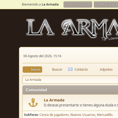
Bienvenido a
La Armada
.
Iniciar sesión
Registrarse
06 Agosto del 2026, 15:16
Inicio
Buscar
Contacto
Adjuntos
La Armada
Comunidad
La Armada
Si deseas presentarte o tienes alguna duda o 
Subforos
Censo de jugadores
Nuevos Usuarios
Mercadillo.