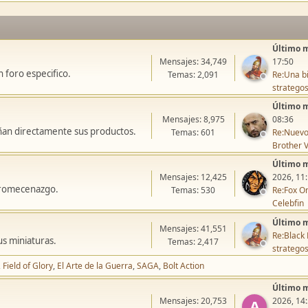
Último 
Mensajes: 34,749
17:50
 foro especifico.
Temas: 2,091
Re:Una bi
stratego
Último 
Mensajes: 8,975
08:36
ñan directamente sus productos.
Temas: 601
Re:Nuevo
Brother V
Último 
Mensajes: 12,425
2026, 11
icromecenazgo.
Temas: 530
Re:Fox On
Celebfin
Último 
Mensajes: 41,551
Re:Black 
us miniaturas.
Temas: 2,417
stratego
Field of Glory
El Arte de la Guerra
SAGA
Bolt Action
Último 
Mensajes: 20,753
2026, 14
A