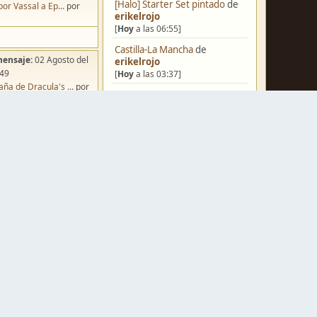
[Halo] Starter Set pintado
de
por Vassal a Ep...
por
erikelrojo
[
Hoy
a las 06:55]
Castilla-La Mancha
de
mensaje:
02 Agosto del
erikelrojo
:49
[
Hoy
a las 03:37]
ña de Dracula's ...
por
Un reality de pintores de
o
miniaturas
de
strategos
[
Ayer
a las 19:17]
¿Qué estáis pintando? 2.0
de
Luis Mena
[
Ayer
a las 18:32]
mensaje:
Hoy
a las 10:03
Una biblioteca para los
iniatvres: Prob...
por
wargames
de
strategos
s
[
Ayer
a las 17:50]
mensaje:
Hoy
a las 13:53
Nuevos Regulares de Brother
 Hoy: Forest Dr...
por
Vinni - 2
de
Brother Vinni
s
[
Ayer
a las 08:36]
mensaje:
15 Octubre del
Saludos a todos
de
Espartano
:22
[04 Agosto del 2026, 11:20]
oncurso de Esce...
por
Hola de nuevo
de
Dumagul