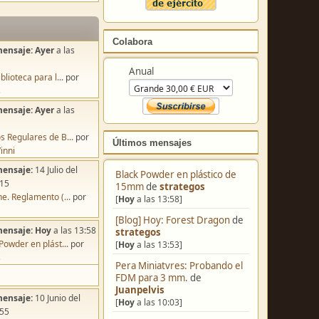
Colabora
mensaje:
Ayer
a las
Anual
blioteca para l...
por
s
mensaje:
Ayer
a las
s Regulares de B...
por
Últimos mensajes
inni
mensaje:
14 Julio del
Black Powder en plástico de
:15
15mm
de
strategos
e. Reglamento (...
por
[
Hoy
a las 13:58]
[Blog] Hoy: Forest Dragon
de
mensaje:
Hoy
a las 13:58
strategos
Powder en plást...
por
[
Hoy
a las 13:53]
s
Pera Miniatvres: Probando el
FDM para 3 mm.
de
Juanpelvis
mensaje:
10 Junio del
[
Hoy
a las 10:03]
:55