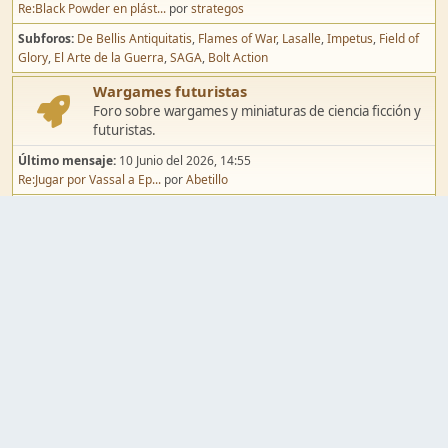
Re:Black Powder en plást...
por
strategos
Subforos
De Bellis Antiquitatis
Flames of War
Lasalle
Impetus
Field of
Glory
El Arte de la Guerra
SAGA
Bolt Action
Wargames futuristas
Foro sobre wargames y miniaturas de ciencia ficción y
futuristas.
Último mensaje:
10 Junio del 2026, 14:55
Re:Jugar por Vassal a Ep...
por
Abetillo
Subforos
Warhammer 40.000
Infinity
Epic
Wargames de fantasía
Foro sobre wargames y miniaturas de fantasía.
Último mensaje:
02 Agosto del 2026, 15:49
Re:Campaña de Dracula's ...
por
erikelrojo
Subforos
Warhammer Fantasy
Kings of War
El Señor de los Anillos
Warmaster
Mordheim
Song of Blades
Blood Bowl
Pintura y modelismo
Taller