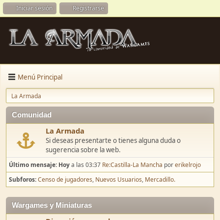
Iniciar sesión
Registrarse
Menú Principal
La Armada
Comunidad
La Armada
Si deseas presentarte o tienes alguna duda o
sugerencia sobre la web.
Último mensaje:
Hoy
a las 03:37
Re:Castilla-La Mancha
por
erikelrojo
Subforos
Censo de jugadores
Nuevos Usuarios
Mercadillo.
Wargames y Miniaturas