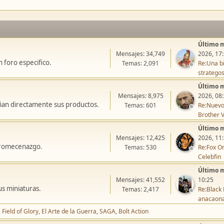
Último 
Mensajes: 34,749
2026, 17
 foro especifico.
Temas: 2,091
Re:Una bi
stratego
Último 
Mensajes: 8,975
2026, 08
ñan directamente sus productos.
Temas: 601
Re:Nuevo
Brother V
Último 
Mensajes: 12,425
2026, 11
icromecenazgo.
Temas: 530
Re:Fox On
Celebfin
Último 
Mensajes: 41,552
10:25
us miniaturas.
Temas: 2,417
Re:Black 
anacaon
Field of Glory
El Arte de la Guerra
SAGA
Bolt Action