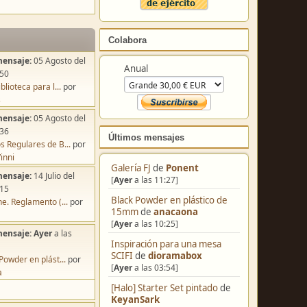
Colabora
mensaje:
05 Agosto del
Anual
:50
blioteca para l...
por
s
mensaje:
05 Agosto del
:36
Últimos mensajes
s Regulares de B...
por
inni
Galería FJ
de
Ponent
mensaje:
14 Julio del
[
Ayer
a las 11:27]
:15
Black Powder en plástico de
e. Reglamento (...
por
15mm
de
anacaona
[
Ayer
a las 10:25]
mensaje:
Ayer
a las
Inspiración para una mesa
SCIFI
de
dioramabox
Powder en plást...
por
[
Ayer
a las 03:54]
a
[Halo] Starter Set pintado
de
KeyanSark