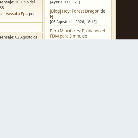
[
Ayer
a las 03:21]
mensaje:
10 Junio del
:55
[Blog] Hoy: Forest Dragon
de
por Vassal a Ep...
por
FJ
[06 Agosto del 2026, 18:13]
Pera Miniatvres: Probando el
FDM para 3 mm.
de
mensaje:
02 Agosto del
Juanpelvis
:49
[06 Agosto del 2026, 10:03]
ña de Dracula's ...
por
o
Castilla-La Mancha
de
erikelrojo
[06 Agosto del 2026, 03:37]
Un reality de pintores de
miniaturas
de
strategos
[05 Agosto del 2026, 19:17]
mensaje:
Ayer
a las
¿Qué estáis pintando? 2.0
de
ación para una ...
por
Luis Mena
box
[05 Agosto del 2026, 18:32]
mensaje:
Ayer
a las
Una biblioteca para los
wargames
de
strategos
[05 Agosto del 2026, 17:50]
a FJ
por
Ponent
mensaje:
15 Octubre del
Nuevos Regulares de Brother