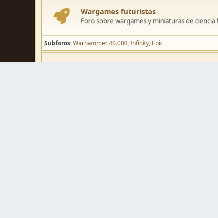
Wargames futuristas
Foro sobre wargames y miniaturas de ciencia fi
Subforos
Warhammer 40.000
Infinity
Epic
Wargames de fantasía
Foro sobre wargames y miniaturas de fantasía
Subforos
Warhammer Fantasy
Kings of War
El Señor de los Ani
Pintura y modelismo
Taller
Foro de modelismo, técnicas de pintura y crea
Galerías de usuarios
Espacio para mostrar los trabajos de pintura o 