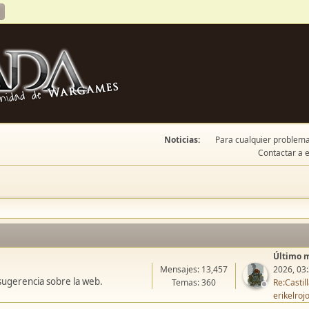
Noticias:
Para cualquier problema 
Contactar a e
Último 
Mensajes: 13,457
2026, 03
sugerencia sobre la web.
Temas: 360
Re:Casti
erikelroj