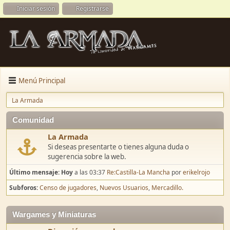
Iniciar sesión
Registrarse
Menú Principal
La Armada
Comunidad
La Armada
Si deseas presentarte o tienes alguna duda o
sugerencia sobre la web.
Último mensaje:
Hoy
a las 03:37
Re:Castilla-La Mancha
por
erikelrojo
Subforos
Censo de jugadores
Nuevos Usuarios
Mercadillo.
Wargames y Miniaturas