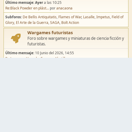
Último mensaje:
Ayer
a las 10:25
Re:Black Powder en plást...
por
anacaona
Subforos
De Bellis Antiquitatis
Flames of War
Lasalle
Impetus
Field of
Glory
El Arte de la Guerra
SAGA
Bolt Action
Wargames futuristas
Foro sobre wargames y miniaturas de ciencia ficción y
futuristas.
Último mensaje:
10 Junio del 2026, 14:55
Re:Jugar por Vassal a Ep...
por
Abetillo
Subforos
Warhammer 40.000
Infinity
Epic
Wargames de fantasía
Foro sobre wargames y miniaturas de fantasía.
Último mensaje:
02 Agosto del 2026, 15:49
Re:Campaña de Dracula's ...
por
erikelrojo
Subforos
Warhammer Fantasy
Kings of War
El Señor de los Anillos
Warmaster
Mordheim
Song of Blades
Blood Bowl
Pintura y modelismo