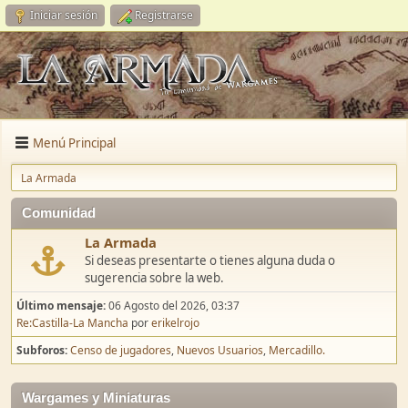
Iniciar sesión
Registrarse
Menú Principal
La Armada
Comunidad
La Armada
Si deseas presentarte o tienes alguna duda o
sugerencia sobre la web.
Último mensaje:
06 Agosto del 2026, 03:37
Re:Castilla-La Mancha
por
erikelrojo
Subforos
Censo de jugadores
Nuevos Usuarios
Mercadillo.
Wargames y Miniaturas