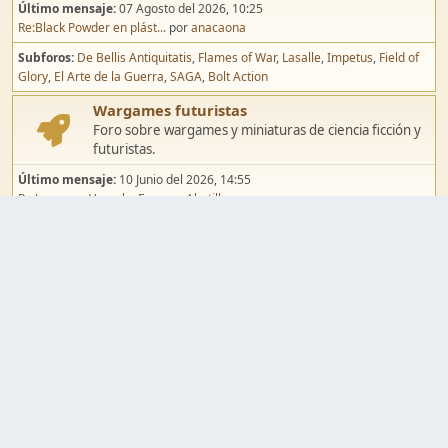
Último mensaje:
07 Agosto del 2026, 10:25
Re:Black Powder en plást...
por
anacaona
Subforos
De Bellis Antiquitatis
Flames of War
Lasalle
Impetus
Field of
Glory
El Arte de la Guerra
SAGA
Bolt Action
Wargames futuristas
Foro sobre wargames y miniaturas de ciencia ficción y
futuristas.
Último mensaje:
10 Junio del 2026, 14:55
Re:Jugar por Vassal a Ep...
por
Abetillo
Subforos
Warhammer 40.000
Infinity
Epic
Wargames de fantasía
Foro sobre wargames y miniaturas de fantasía.
Último mensaje:
02 Agosto del 2026, 15:49
Re:Campaña de Dracula's ...
por
erikelrojo
Subforos
Warhammer Fantasy
Kings of War
El Señor de los Anillos
Warmaster
Mordheim
Song of Blades
Blood Bowl
Pintura y modelismo