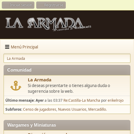
Iniciar sesión
Registrarse
Menú Principal
La Armada
Comunidad
La Armada
Si deseas presentarte o tienes alguna duda o
sugerencia sobre la web.
Último mensaje:
Ayer
a las 03:37
Re:Castilla-La Mancha
por
erikelrojo
Subforos
Censo de jugadores
Nuevos Usuarios
Mercadillo.
Wargames y Miniaturas