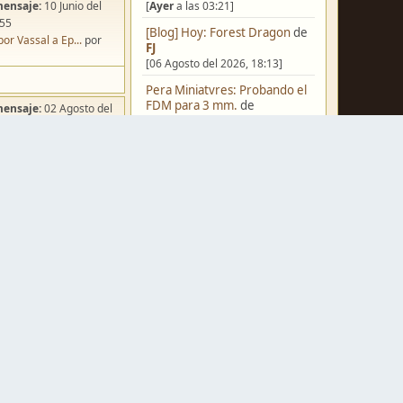
[
Ayer
a las 03:21]
mensaje:
10 Junio del
:55
[Blog] Hoy: Forest Dragon
de
por Vassal a Ep...
por
FJ
[06 Agosto del 2026, 18:13]
Pera Miniatvres: Probando el
FDM para 3 mm.
de
mensaje:
02 Agosto del
Juanpelvis
:49
[06 Agosto del 2026, 10:03]
ña de Dracula's ...
por
o
Castilla-La Mancha
de
erikelrojo
[06 Agosto del 2026, 03:37]
Un reality de pintores de
miniaturas
de
strategos
[05 Agosto del 2026, 19:17]
mensaje:
Ayer
a las
¿Qué estáis pintando? 2.0
de
ación para una ...
por
Luis Mena
box
[05 Agosto del 2026, 18:32]
mensaje:
Ayer
a las
Una biblioteca para los
wargames
de
strategos
[05 Agosto del 2026, 17:50]
a FJ
por
Ponent
mensaje:
15 Octubre del
Nuevos Regulares de Brother