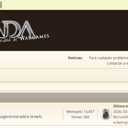
Noticias:
Para cualquier problema 
Contactar a e
Último 
Mensajes: 13,457
2026, 03
sugerencia sobre la web.
Temas: 360
Re:Casti
erikelroj