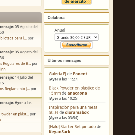
Colabora
mensaje:
05 Agosto del
Anual
:50
blioteca para l...
por
s
mensaje:
05 Agosto del
:36
Últimos mensajes
s Regulares de B...
por
inni
Galería FJ
de
Ponent
mensaje:
14 Julio del
[
Ayer
a las 11:27]
:15
Black Powder en plástico de
e. Reglamento (...
por
15mm
de
anacaona
[
Ayer
a las 10:25]
mensaje:
Ayer
a las
Inspiración para una mesa
SCIFI
de
dioramabox
Powder en plást...
por
[
Ayer
a las 03:54]
a
[Halo] Starter Set pintado
de
KeyanSark