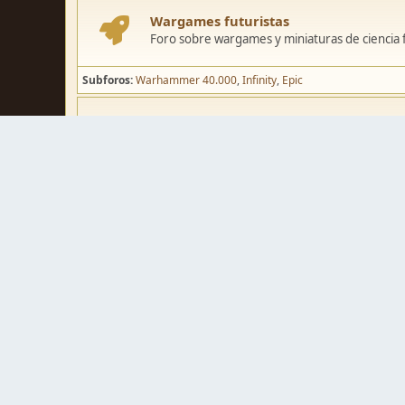
Wargames futuristas
Foro sobre wargames y miniaturas de ciencia fi
Subforos
Warhammer 40.000
Infinity
Epic
Wargames de fantasía
Foro sobre wargames y miniaturas de fantasía
Subforos
Warhammer Fantasy
Kings of War
El Señor de los Ani
Pintura y modelismo
Taller
Foro de modelismo, técnicas de pintura y crea
Galerías de usuarios
Espacio para mostrar los trabajos de pintura o 