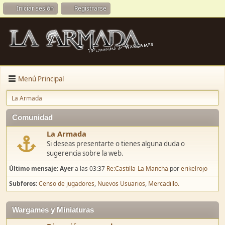
Iniciar sesión
Registrarse
Menú Principal
La Armada
Comunidad
La Armada
Si deseas presentarte o tienes alguna duda o
sugerencia sobre la web.
Último mensaje:
Ayer
a las 03:37
Re:Castilla-La Mancha
por
erikelrojo
Subforos
Censo de jugadores
Nuevos Usuarios
Mercadillo.
Wargames y Miniaturas