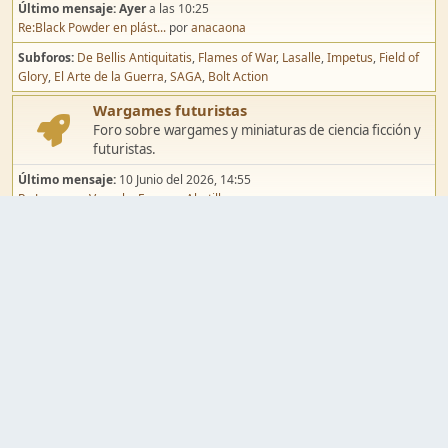
Último mensaje:
Ayer
a las 10:25
Re:Black Powder en plást...
por
anacaona
Subforos
De Bellis Antiquitatis
Flames of War
Lasalle
Impetus
Field of
Glory
El Arte de la Guerra
SAGA
Bolt Action
Wargames futuristas
Foro sobre wargames y miniaturas de ciencia ficción y
futuristas.
Último mensaje:
10 Junio del 2026, 14:55
Re:Jugar por Vassal a Ep...
por
Abetillo
Subforos
Warhammer 40.000
Infinity
Epic
Wargames de fantasía
Foro sobre wargames y miniaturas de fantasía.
Último mensaje:
02 Agosto del 2026, 15:49
Re:Campaña de Dracula's ...
por
erikelrojo
Subforos
Warhammer Fantasy
Kings of War
El Señor de los Anillos
Warmaster
Mordheim
Song of Blades
Blood Bowl
Pintura y modelismo