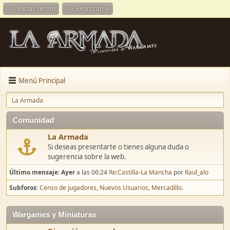
Iniciar sesión
Registrarse
Menú Principal
La Armada
Comunidad
La Armada
Si deseas presentarte o tienes alguna duda o
sugerencia sobre la web.
Último mensaje:
Ayer
a las 06:24
Re:Castilla-La Mancha
por
Raul_alo
Subforos
Censo de jugadores
Nuevos Usuarios
Mercadillo.
Wargames y Miniaturas