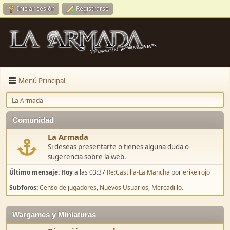
Iniciar sesión
Registrarse
Menú Principal
La Armada
Comunidad
La Armada
Si deseas presentarte o tienes alguna duda o
sugerencia sobre la web.
Último mensaje:
Hoy
a las 03:37
Re:Castilla-La Mancha
por
erikelrojo
Subforos
Censo de jugadores
Nuevos Usuarios
Mercadillo.
Wargames y Miniaturas