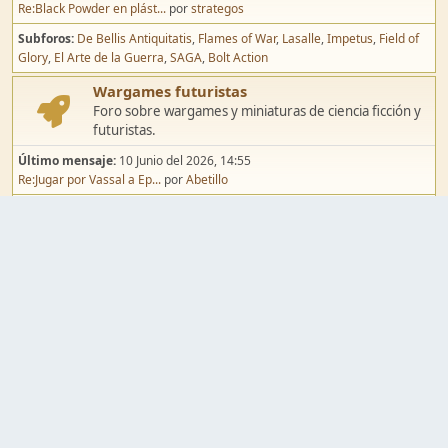
Re:Black Powder en plást...
por
strategos
Subforos
De Bellis Antiquitatis
Flames of War
Lasalle
Impetus
Field of
Glory
El Arte de la Guerra
SAGA
Bolt Action
Wargames futuristas
Foro sobre wargames y miniaturas de ciencia ficción y
futuristas.
Último mensaje:
10 Junio del 2026, 14:55
Re:Jugar por Vassal a Ep...
por
Abetillo
Subforos
Warhammer 40.000
Infinity
Epic
Wargames de fantasía
Foro sobre wargames y miniaturas de fantasía.
Último mensaje:
02 Agosto del 2026, 15:49
Re:Campaña de Dracula's ...
por
erikelrojo
Subforos
Warhammer Fantasy
Kings of War
El Señor de los Anillos
Warmaster
Mordheim
Song of Blades
Blood Bowl
Pintura y modelismo
Taller