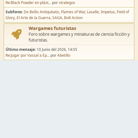
Re:Black Powder en plást...
por
strategos
Subforos
De Bellis Antiquitatis
Flames of War
Lasalle
Impetus
Field of
Glory
El Arte de la Guerra
SAGA
Bolt Action
Wargames futuristas
Foro sobre wargames y miniaturas de ciencia ficción y
futuristas.
Último mensaje:
10 Junio del 2026, 14:55
Re:Jugar por Vassal a Ep...
por
Abetillo
Subforos
Warhammer 40.000
Infinity
Epic
Wargames de fantasía
Foro sobre wargames y miniaturas de fantasía.
Último mensaje:
02 Agosto del 2026, 15:49
Re:Campaña de Dracula's ...
por
erikelrojo
Subforos
Warhammer Fantasy
Kings of War
El Señor de los Anillos
Warmaster
Mordheim
Song of Blades
Blood Bowl
Pintura y modelismo
Taller