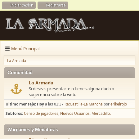
Iniciar sesión
Registrarse
Menú Principal
La Armada
Comunidad
La Armada
Si deseas presentarte o tienes alguna duda o
sugerencia sobre la web.
Último mensaje:
Hoy
a las 03:37
Re:Castilla-La Mancha
por
erikelrojo
Subforos
Censo de jugadores
Nuevos Usuarios
Mercadillo.
Wargames y Miniaturas