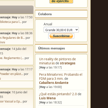
Colabora
mensaje:
Hoy
a las 17:50
blioteca para l...
por
Anual
s
mensaje:
Hoy
a las 08:36
s Regulares de B...
por
inni
Últimos mensajes
mensaje:
14 Julio del
:15
e. Reglamento (...
por
Un reality de pintores de
miniaturas
de
strategos
[
Hoy
a las 19:17]
mensaje:
Hoy
a las 17:17
Powder en plást...
por
Pera Miniatvres: Probando el
s
FDM para 3 mm.
de
Caballero Andante
[
Hoy
a las 19:00]
mensaje:
10 Junio del
¿Qué estáis pintando? 2.0
de
:55
Luis Mena
por Vassal a Ep...
por
[
Hoy
a las 18:32]