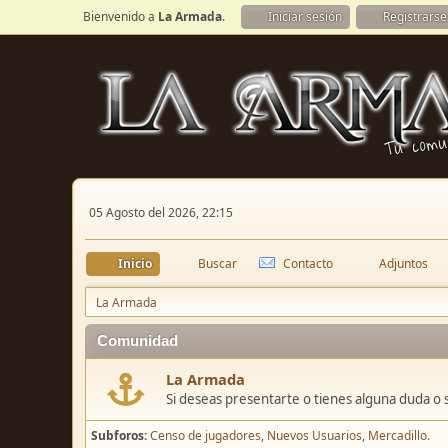
Bienvenido a
La Armada
.
Iniciar sesión
Registrarse
05 Agosto del 2026, 22:15
Inicio
Buscar
Contacto
Adjuntos
La Armada
Comunidad
La Armada
Si deseas presentarte o tienes alguna duda o 
Subforos
Censo de jugadores
Nuevos Usuarios
Mercadillo.