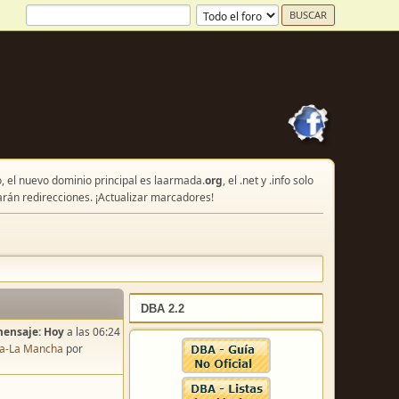
, el nuevo dominio principal es laarmada.
org
, el .net y .info solo
arán redirecciones. ¡Actualizar marcadores!
DBA 2.2
mensaje:
Hoy
a las 06:24
lla-La Mancha
por