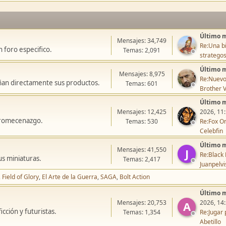
Último 
Mensajes: 34,749
Re:Una bi
 foro especifico.
Temas: 2,091
stratego
Último 
Mensajes: 8,975
Re:Nuevo
ñan directamente sus productos.
Temas: 601
Brother V
Último 
Mensajes: 12,425
2026, 11
icromecenazgo.
Temas: 530
Re:Fox On
Celebfin
Último 
Mensajes: 41,550
J
Re:Black 
us miniaturas.
Temas: 2,417
Juanpelvi
Field of Glory
El Arte de la Guerra
SAGA
Bolt Action
Último 
Mensajes: 20,753
2026, 14
A
cción y futuristas.
Temas: 1,354
Re:Jugar 
Abetillo