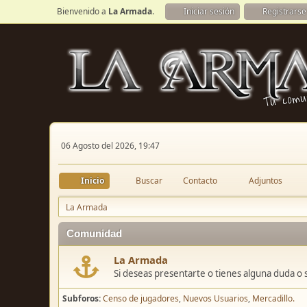
Bienvenido a
La Armada
.
Iniciar sesión
Registrarse
06 Agosto del 2026, 19:47
Inicio
Buscar
Contacto
Adjuntos
La Armada
Comunidad
La Armada
Si deseas presentarte o tienes alguna duda o 
Subforos
Censo de jugadores
Nuevos Usuarios
Mercadillo.