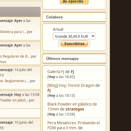
Colabora
mensaje:
Ayer
a las
Anual
blioteca para l...
por
s
mensaje:
Ayer
a las
s Regulares de B...
por
Últimos mensajes
inni
mensaje:
14 Julio del
Galería FJ
de
FJ
:15
[
Hoy
a las 18:45]
e. Reglamento (...
por
[Blog] Hoy: Forest Dragon
de
FJ
mensaje:
Hoy
a las 13:58
[
Hoy
a las 18:13]
Powder en plást...
por
Black Powder en plástico de
s
15mm
de
strategos
[
Hoy
a las 13:58]
mensaje:
10 Junio del
Pera Miniatvres: Probando el
FDM para 3 mm.
de
:55