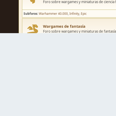
Foro sobre wargames y miniaturas de ciencia fi
Subforos
Warhammer 40.000
Infinity
Epic
Wargames de fantasía
Foro sobre wargames y miniaturas de fantasía
Subforos
Warhammer Fantasy
Kings of War
El Señor de los Ani
Pintura y modelismo
Taller
Foro de modelismo, técnicas de pintura y crea
Galerías de usuarios
Espacio para mostrar los trabajos de pintura o 
Concursos y actividades
Zona de concursos de pintura y actividades var