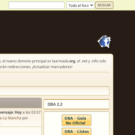
, el nuevo dominio principal es laarmada.
org
, el .net y .info solo
arán redirecciones. ¡Actualizar marcadores!
DBA 2.2
mensaje:
Hoy
a las 03:37
lla-La Mancha
por
o