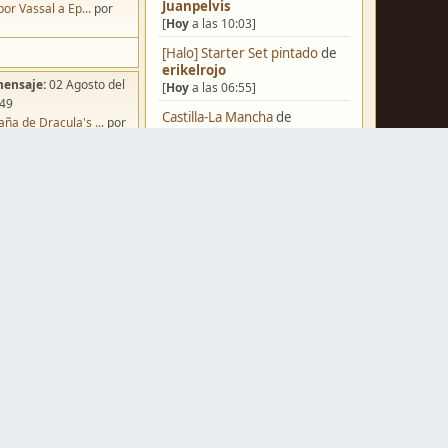
Juanpelvis
por Vassal a Ep...
por
[
Hoy
a las 10:03]
[Halo] Starter Set pintado
de
erikelrojo
mensaje:
02 Agosto del
[
Hoy
a las 06:55]
:49
Castilla-La Mancha
de
ña de Dracula's ...
por
erikelrojo
o
[
Hoy
a las 03:37]
Un reality de pintores de
miniaturas
de
strategos
[
Ayer
a las 19:17]
¿Qué estáis pintando? 2.0
de
mensaje:
Hoy
a las 10:03
Luis Mena
iniatvres: Prob...
por
[
Ayer
a las 18:32]
s
Una biblioteca para los
wargames
de
strategos
mensaje:
Hoy
a las 18:45
[
Ayer
a las 17:50]
or
FJ
Nuevos Regulares de Brother
mensaje:
15 Octubre del
Vinni - 2
de
Brother Vinni
:22
[
Ayer
a las 08:36]
oncurso de Esce...
por
Saludos a todos
de
Espartano