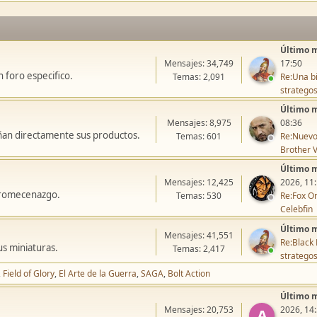
Último 
Mensajes: 34,749
17:50
 foro especifico.
Temas: 2,091
Re:Una bi
stratego
Último 
Mensajes: 8,975
08:36
ñan directamente sus productos.
Temas: 601
Re:Nuevo
Brother V
Último 
Mensajes: 12,425
2026, 11
icromecenazgo.
Temas: 530
Re:Fox On
Celebfin
Último 
Mensajes: 41,551
Re:Black 
us miniaturas.
Temas: 2,417
stratego
Field of Glory
El Arte de la Guerra
SAGA
Bolt Action
Último 
Mensajes: 20,753
2026, 14
A