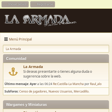
Iniciar sesión
Registrarse
Menú Principal
La Armada
Comunidad
La Armada
Si deseas presentarte o tienes alguna duda o
sugerencia sobre la web.
Último mensaje:
Ayer
a las 06:24
Re:Castilla-La Mancha
por
Raul_alo
Subforos
Censo de jugadores
Nuevos Usuarios
Mercadillo.
Wargames y Miniaturas