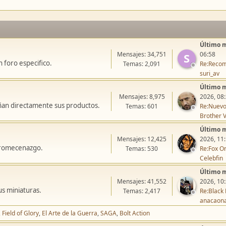
Último 
Mensajes: 34,751
06:58
S
 foro especifico.
Temas: 2,091
Re:Recom
suri_av
Último 
Mensajes: 8,975
2026, 08
ñan directamente sus productos.
Temas: 601
Re:Nuevo
Brother V
Último 
Mensajes: 12,425
2026, 11
icromecenazgo.
Temas: 530
Re:Fox On
Celebfin
Último 
Mensajes: 41,552
2026, 10
us miniaturas.
Temas: 2,417
Re:Black 
anacaon
Field of Glory
El Arte de la Guerra
SAGA
Bolt Action