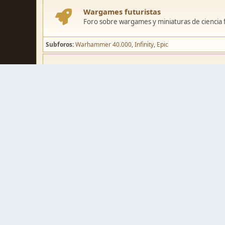
Wargames futuristas
Foro sobre wargames y miniaturas de ciencia fi
Subforos
Warhammer 40.000
Infinity
Epic
Wargames de fantasía
Foro sobre wargames y miniaturas de fantasía
Subforos
Warhammer Fantasy
Kings of War
El Señor de los Ani
Pintura y modelismo
Taller
Foro de modelismo, técnicas de pintura y crea
Galerías de usuarios
Espacio para mostrar los trabajos de pintura o 