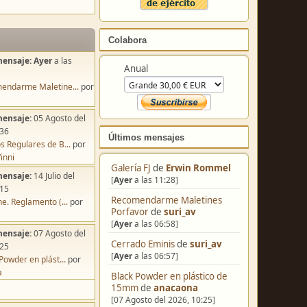
Colabora
mensaje:
Ayer
a las
Anual
endarme Maletine...
por
mensaje:
05 Agosto del
:36
Últimos mensajes
s Regulares de B...
por
inni
Galería FJ
de
Erwin Rommel
mensaje:
14 Julio del
[
Ayer
a las 11:28]
:15
Recomendarme Maletines
e. Reglamento (...
por
Porfavor
de
suri_av
[
Ayer
a las 06:58]
mensaje:
07 Agosto del
Cerrado Eminis
de
suri_av
:25
[
Ayer
a las 06:57]
Powder en plást...
por
a
Black Powder en plástico de
15mm
de
anacaona
[07 Agosto del 2026, 10:25]