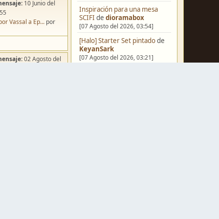
mensaje:
10 Junio del
Inspiración para una mesa
:55
SCIFI
de
dioramabox
por Vassal a Ep...
por
[07 Agosto del 2026, 03:54]
[Halo] Starter Set pintado
de
KeyanSark
[07 Agosto del 2026, 03:21]
mensaje:
02 Agosto del
:49
[Blog] Hoy: Forest Dragon
de
ña de Dracula's ...
por
FJ
o
[06 Agosto del 2026, 18:13]
Pera Miniatvres: Probando el
FDM para 3 mm.
de
Juanpelvis
[06 Agosto del 2026, 10:03]
mensaje:
07 Agosto del
Castilla-La Mancha
de
:54
erikelrojo
ación para una ...
por
[06 Agosto del 2026, 03:37]
box
Un reality de pintores de
mensaje:
Ayer
a las
miniaturas
de
strategos
[05 Agosto del 2026, 19:17]
a FJ
por
Erwin Rommel
¿Qué estáis pintando? 2.0
de
mensaje:
15 Octubre del
Luis Mena