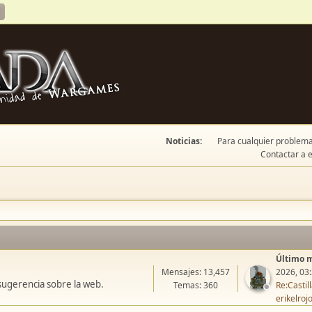
Noticias:
Para cualquier problema 
Contactar a e
Último 
Mensajes: 13,457
2026, 03
sugerencia sobre la web.
Temas: 360
Re:Casti
erikelroj