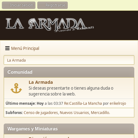
Iniciar sesión
Registrarse
Menú Principal
La Armada
Comunidad
La Armada
Si deseas presentarte o tienes alguna duda o
sugerencia sobre la web.
Último mensaje:
Hoy
a las 03:37
Re:Castilla-La Mancha
por
erikelrojo
Subforos
Censo de jugadores
Nuevos Usuarios
Mercadillo.
Wargames y Miniaturas