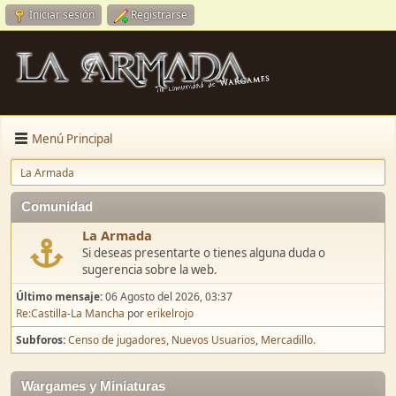
Iniciar sesión
Registrarse
Menú Principal
La Armada
Comunidad
La Armada
Si deseas presentarte o tienes alguna duda o
sugerencia sobre la web.
Último mensaje:
06 Agosto del 2026, 03:37
Re:Castilla-La Mancha
por
erikelrojo
Subforos
Censo de jugadores
Nuevos Usuarios
Mercadillo.
Wargames y Miniaturas