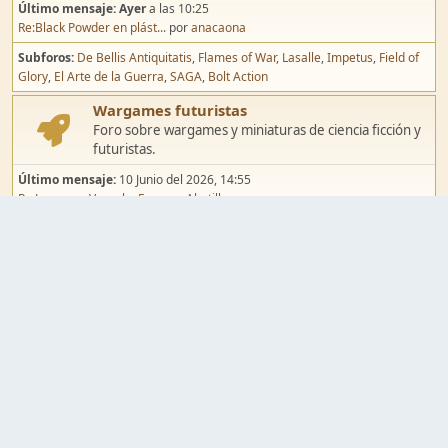
Último mensaje:
Ayer
a las 10:25
Re:Black Powder en plást...
por
anacaona
Subforos
De Bellis Antiquitatis
Flames of War
Lasalle
Impetus
Field of
Glory
El Arte de la Guerra
SAGA
Bolt Action
Wargames futuristas
Foro sobre wargames y miniaturas de ciencia ficción y
futuristas.
Último mensaje:
10 Junio del 2026, 14:55
Re:Jugar por Vassal a Ep...
por
Abetillo
Subforos
Warhammer 40.000
Infinity
Epic
Wargames de fantasía
Foro sobre wargames y miniaturas de fantasía.
Último mensaje:
02 Agosto del 2026, 15:49
Re:Campaña de Dracula's ...
por
erikelrojo
Subforos
Warhammer Fantasy
Kings of War
El Señor de los Anillos
Warmaster
Mordheim
Song of Blades
Blood Bowl
Pintura y modelismo