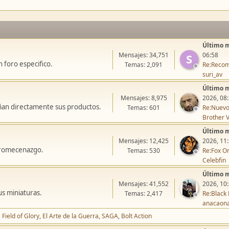
Último 
Mensajes: 34,751
06:58
S
 foro especifico.
Temas: 2,091
Re:Recom
suri_av
Último 
Mensajes: 8,975
2026, 08
ñan directamente sus productos.
Temas: 601
Re:Nuevo
Brother V
Último 
Mensajes: 12,425
2026, 11
icromecenazgo.
Temas: 530
Re:Fox On
Celebfin
Último 
Mensajes: 41,552
2026, 10
us miniaturas.
Temas: 2,417
Re:Black 
anacaon
Field of Glory
El Arte de la Guerra
SAGA
Bolt Action