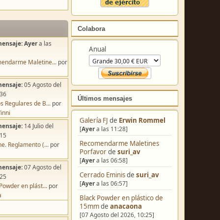
Colabora
mensaje:
Ayer
a las
Anual
endarme Maletine...
por
mensaje:
05 Agosto del
:36
Últimos mensajes
s Regulares de B...
por
inni
Galería FJ
de
Erwin Rommel
mensaje:
14 Julio del
[
Ayer
a las 11:28]
:15
Recomendarme Maletines
e. Reglamento (...
por
Porfavor
de
suri_av
[
Ayer
a las 06:58]
mensaje:
07 Agosto del
Cerrado Eminis
de
suri_av
:25
[
Ayer
a las 06:57]
Powder en plást...
por
a
Black Powder en plástico de
15mm
de
anacaona
[07 Agosto del 2026, 10:25]