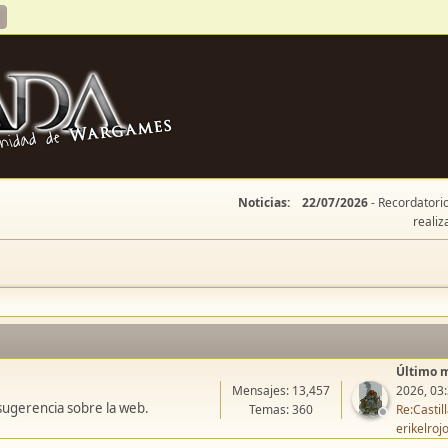
Noticias:
22/07/2026
- Recordatorio
realiz
Último 
Mensajes: 13,457
2026, 03
sugerencia sobre la web.
Temas: 360
Re:Casti
erikelroj