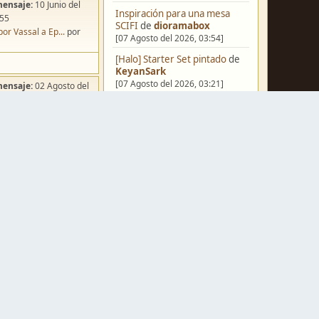
mensaje:
10 Junio del
Inspiración para una mesa
:55
SCIFI
de
dioramabox
por Vassal a Ep...
por
[07 Agosto del 2026, 03:54]
[Halo] Starter Set pintado
de
KeyanSark
[07 Agosto del 2026, 03:21]
mensaje:
02 Agosto del
:49
[Blog] Hoy: Forest Dragon
de
ña de Dracula's ...
por
FJ
o
[06 Agosto del 2026, 18:13]
Pera Miniatvres: Probando el
FDM para 3 mm.
de
Juanpelvis
[06 Agosto del 2026, 10:03]
mensaje:
07 Agosto del
Castilla-La Mancha
de
:54
erikelrojo
ación para una ...
por
[06 Agosto del 2026, 03:37]
box
Un reality de pintores de
mensaje:
Ayer
a las
miniaturas
de
strategos
[05 Agosto del 2026, 19:17]
a FJ
por
Erwin Rommel
¿Qué estáis pintando? 2.0
de
mensaje:
15 Octubre del
Luis Mena