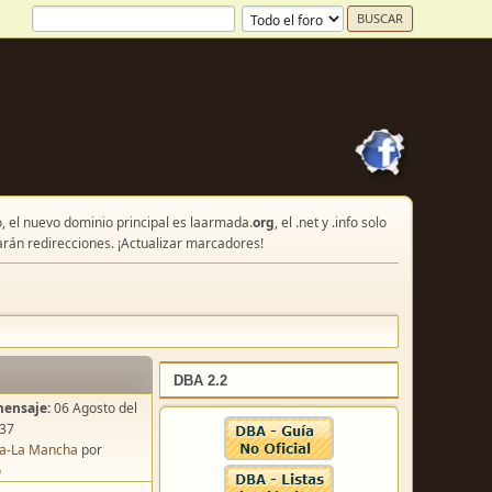
, el nuevo dominio principal es laarmada.
org
, el .net y .info solo
arán redirecciones. ¡Actualizar marcadores!
DBA 2.2
mensaje:
06 Agosto del
:37
lla-La Mancha
por
o