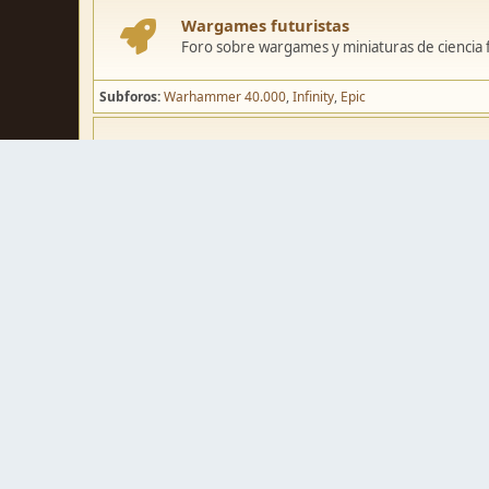
Wargames futuristas
Foro sobre wargames y miniaturas de ciencia fi
Subforos
Warhammer 40.000
Infinity
Epic
Wargames de fantasía
Foro sobre wargames y miniaturas de fantasía
Subforos
Warhammer Fantasy
Kings of War
El Señor de los Ani
Pintura y modelismo
Taller
Foro de modelismo, técnicas de pintura y crea
Galerías de usuarios
Espacio para mostrar los trabajos de pintura o 