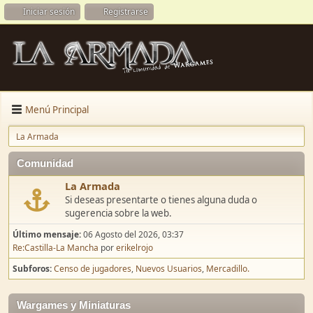
Iniciar sesión
Registrarse
Menú Principal
La Armada
Comunidad
La Armada
Si deseas presentarte o tienes alguna duda o
sugerencia sobre la web.
Último mensaje:
06 Agosto del 2026, 03:37
Re:Castilla-La Mancha
por
erikelrojo
Subforos
Censo de jugadores
Nuevos Usuarios
Mercadillo.
Wargames y Miniaturas