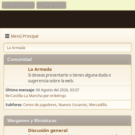
Iniciar sesión
Registrarse
Menú Principal
La Armada
Comunidad
La Armada
Si deseas presentarte o tienes alguna duda o
sugerencia sobre la web.
Último mensaje:
06 Agosto del 2026, 03:37
Re:Castilla-La Mancha
por
erikelrojo
Subforos
Censo de jugadores
Nuevos Usuarios
Mercadillo.
Wargames y Miniaturas