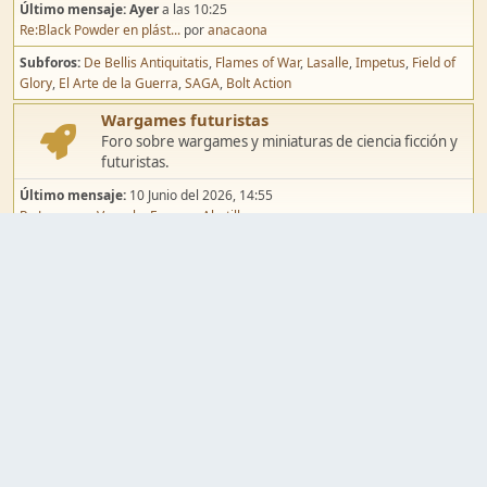
Último mensaje:
Ayer
a las 10:25
Re:Black Powder en plást...
por
anacaona
Subforos
De Bellis Antiquitatis
Flames of War
Lasalle
Impetus
Field of
Glory
El Arte de la Guerra
SAGA
Bolt Action
Wargames futuristas
Foro sobre wargames y miniaturas de ciencia ficción y
futuristas.
Último mensaje:
10 Junio del 2026, 14:55
Re:Jugar por Vassal a Ep...
por
Abetillo
Subforos
Warhammer 40.000
Infinity
Epic
Wargames de fantasía
Foro sobre wargames y miniaturas de fantasía.
Último mensaje:
02 Agosto del 2026, 15:49
Re:Campaña de Dracula's ...
por
erikelrojo
Subforos
Warhammer Fantasy
Kings of War
El Señor de los Anillos
Warmaster
Mordheim
Song of Blades
Blood Bowl
Pintura y modelismo