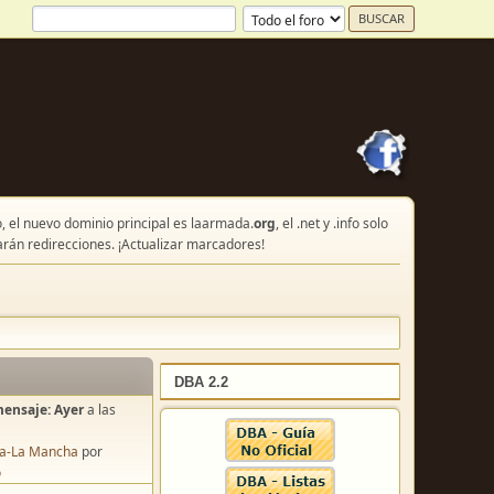
, el nuevo dominio principal es laarmada.
org
, el .net y .info solo
arán redirecciones. ¡Actualizar marcadores!
DBA 2.2
mensaje:
Ayer
a las
lla-La Mancha
por
o