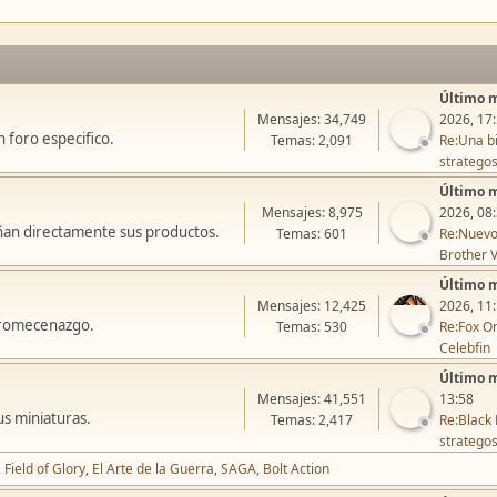
Último 
Mensajes: 34,749
2026, 17
 foro especifico.
Temas: 2,091
Re:Una bi
stratego
Último 
Mensajes: 8,975
2026, 08
ñan directamente sus productos.
Temas: 601
Re:Nuevo
Brother V
Último 
Mensajes: 12,425
2026, 11
icromecenazgo.
Temas: 530
Re:Fox On
Celebfin
Último 
Mensajes: 41,551
13:58
us miniaturas.
Temas: 2,417
Re:Black 
stratego
Field of Glory
El Arte de la Guerra
SAGA
Bolt Action