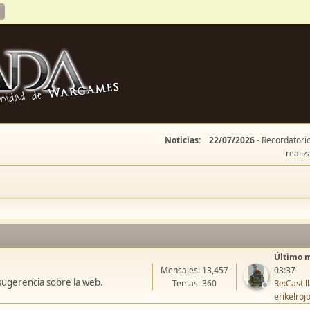
Noticias:
22/07/2026
- Recordatorio
realiz
Último 
Mensajes: 13,457
03:37
sugerencia sobre la web.
Temas: 360
Re:Casti
erikelroj