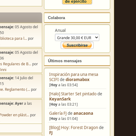
Colabora
mensaje:
05 Agosto del
Anual
:50
blioteca para l...
por
s
mensaje:
05 Agosto del
:36
Últimos mensajes
s Regulares de B...
por
inni
Inspiración para una mesa
mensaje:
14 Julio del
SCIFI
de
dioramabox
:15
[
Hoy
a las 03:54]
e. Reglamento (...
por
[Halo] Starter Set pintado
de
KeyanSark
mensaje:
Ayer
a las
[
Hoy
a las 03:21]
Galería FJ
de
anacaona
Powder en plást...
por
[
Hoy
a las 01:04]
s
[Blog] Hoy: Forest Dragon
de
FJ