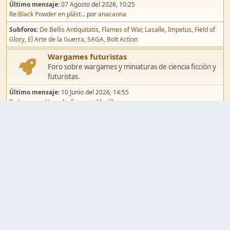
Último mensaje:
07 Agosto del 2026, 10:25
Re:Black Powder en plást...
por
anacaona
Subforos
De Bellis Antiquitatis
Flames of War
Lasalle
Impetus
Field of
Glory
El Arte de la Guerra
SAGA
Bolt Action
Wargames futuristas
Foro sobre wargames y miniaturas de ciencia ficción y
futuristas.
Último mensaje:
10 Junio del 2026, 14:55
Re:Jugar por Vassal a Ep...
por
Abetillo
Subforos
Warhammer 40.000
Infinity
Epic
Wargames de fantasía
Foro sobre wargames y miniaturas de fantasía.
Último mensaje:
02 Agosto del 2026, 15:49
Re:Campaña de Dracula's ...
por
erikelrojo
Subforos
Warhammer Fantasy
Kings of War
El Señor de los Anillos
Warmaster
Mordheim
Song of Blades
Blood Bowl
Pintura y modelismo