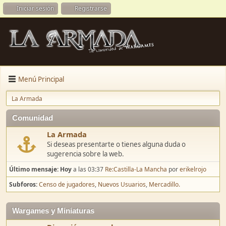
Iniciar sesión
Registrarse
Menú Principal
La Armada
Comunidad
La Armada
Si deseas presentarte o tienes alguna duda o
sugerencia sobre la web.
Último mensaje:
Hoy
a las 03:37
Re:Castilla-La Mancha
por
erikelrojo
Subforos
Censo de jugadores
Nuevos Usuarios
Mercadillo.
Wargames y Miniaturas