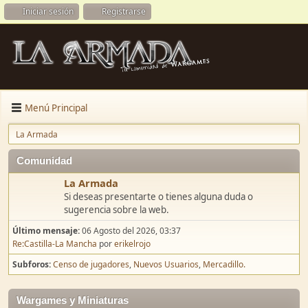
Iniciar sesión
Registrarse
Menú Principal
La Armada
Comunidad
La Armada
Si deseas presentarte o tienes alguna duda o
sugerencia sobre la web.
Último mensaje:
06 Agosto del 2026, 03:37
Re:Castilla-La Mancha
por
erikelrojo
Subforos
Censo de jugadores
Nuevos Usuarios
Mercadillo.
Wargames y Miniaturas