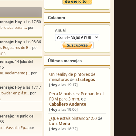
Colabora
mensaje:
Hoy
a las 17:50
blioteca para l...
por
Anual
s
mensaje:
Hoy
a las 08:36
s Regulares de B...
por
inni
Últimos mensajes
mensaje:
14 Julio del
:15
e. Reglamento (...
por
Un reality de pintores de
miniaturas
de
strategos
[
Hoy
a las 19:17]
mensaje:
Hoy
a las 17:17
Powder en plást...
por
Pera Miniatvres: Probando el
s
FDM para 3 mm.
de
Caballero Andante
[
Hoy
a las 19:00]
mensaje:
10 Junio del
¿Qué estáis pintando? 2.0
de
:55
Luis Mena
por Vassal a Ep...
por
[
Hoy
a las 18:32]