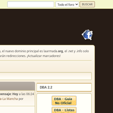
, el nuevo dominio principal es laarmada.
org
, el .net y .info solo
arán redirecciones. ¡Actualizar marcadores!
DBA 2.2
mensaje:
Hoy
a las 06:24
lla-La Mancha
por