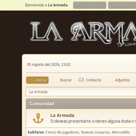
Bienvenido a
La Armada
.
Iniciar sesión
Registrarse
05 Agosto del 2026, 23:02
Inicio
Buscar
Contacto
Adjuntos
La Armada
Comunidad
La Armada
Si deseas presentarte o tienes alguna duda o 
Subforos
Censo de jugadores
Nuevos Usuarios
Mercadillo.