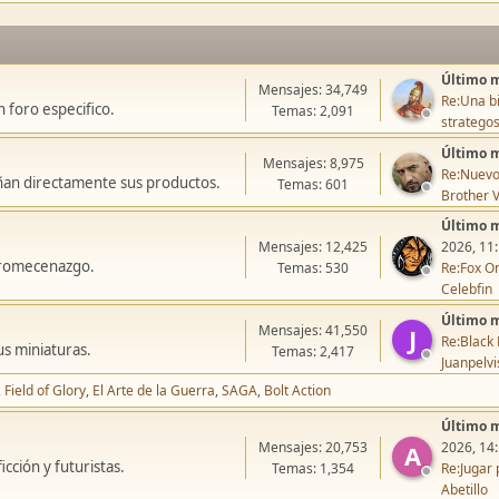
Último 
Mensajes: 34,749
Re:Una bi
 foro especifico.
Temas: 2,091
stratego
Último 
Mensajes: 8,975
Re:Nuevo
ñan directamente sus productos.
Temas: 601
Brother V
Último 
Mensajes: 12,425
2026, 11
icromecenazgo.
Temas: 530
Re:Fox On
Celebfin
Último 
Mensajes: 41,550
J
Re:Black 
us miniaturas.
Temas: 2,417
Juanpelvi
Field of Glory
El Arte de la Guerra
SAGA
Bolt Action
Último 
Mensajes: 20,753
2026, 14
A
cción y futuristas.
Temas: 1,354
Re:Jugar 
Abetillo