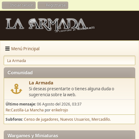
Iniciar sesión
Registrarse
Menú Principal
La Armada
Comunidad
La Armada
Si deseas presentarte o tienes alguna duda o
sugerencia sobre la web.
Último mensaje:
06 Agosto del 2026, 03:37
Re:Castilla-La Mancha
por
erikelrojo
Subforos
Censo de jugadores
Nuevos Usuarios
Mercadillo.
Wargames y Miniaturas