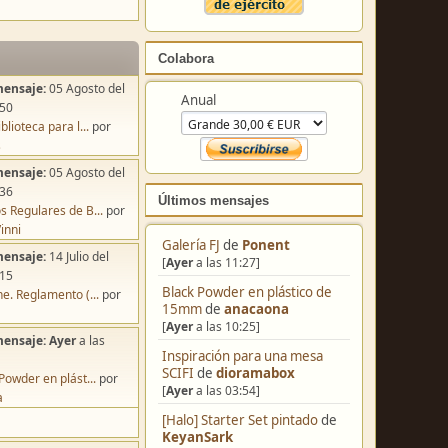
Colabora
mensaje:
05 Agosto del
Anual
:50
blioteca para l...
por
s
mensaje:
05 Agosto del
:36
Últimos mensajes
s Regulares de B...
por
inni
Galería FJ
de
Ponent
mensaje:
14 Julio del
[
Ayer
a las 11:27]
:15
Black Powder en plástico de
e. Reglamento (...
por
15mm
de
anacaona
[
Ayer
a las 10:25]
mensaje:
Ayer
a las
Inspiración para una mesa
SCIFI
de
dioramabox
Powder en plást...
por
[
Ayer
a las 03:54]
a
[Halo] Starter Set pintado
de
KeyanSark