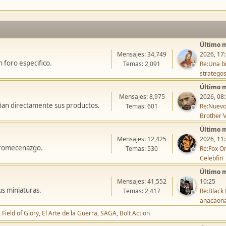
Último 
Mensajes: 34,749
2026, 17
 foro especifico.
Temas: 2,091
Re:Una bi
stratego
Último 
Mensajes: 8,975
2026, 08
ñan directamente sus productos.
Temas: 601
Re:Nuevo
Brother V
Último 
Mensajes: 12,425
2026, 11
icromecenazgo.
Temas: 530
Re:Fox On
Celebfin
Último 
Mensajes: 41,552
10:25
us miniaturas.
Temas: 2,417
Re:Black 
anacaon
Field of Glory
El Arte de la Guerra
SAGA
Bolt Action