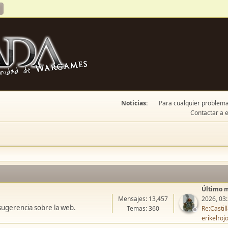
Noticias:
Para cualquier problema 
Contactar a e
Último 
Mensajes: 13,457
2026, 03
sugerencia sobre la web.
Temas: 360
Re:Casti
erikelroj