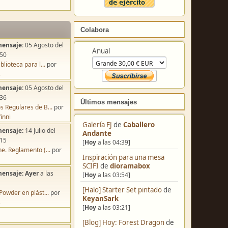
Colabora
mensaje:
05 Agosto del
Anual
:50
blioteca para l...
por
s
mensaje:
05 Agosto del
:36
Últimos mensajes
s Regulares de B...
por
inni
Galería FJ
de
Caballero
mensaje:
14 Julio del
Andante
:15
[
Hoy
a las 04:39]
e. Reglamento (...
por
Inspiración para una mesa
SCIFI
de
dioramabox
mensaje:
Ayer
a las
[
Hoy
a las 03:54]
[Halo] Starter Set pintado
de
Powder en plást...
por
KeyanSark
s
[
Hoy
a las 03:21]
[Blog] Hoy: Forest Dragon
de