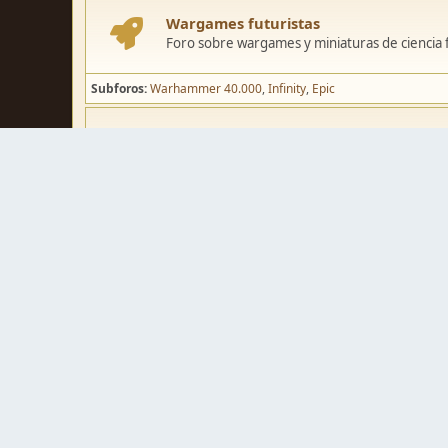
Wargames futuristas
Foro sobre wargames y miniaturas de ciencia fi
Subforos
Warhammer 40.000
Infinity
Epic
Wargames de fantasía
Foro sobre wargames y miniaturas de fantasía
Subforos
Warhammer Fantasy
Kings of War
El Señor de los Ani
Pintura y modelismo
Taller
Foro de modelismo, técnicas de pintura y crea
Galerías de usuarios
Espacio para mostrar los trabajos de pintura o 
Concursos y actividades