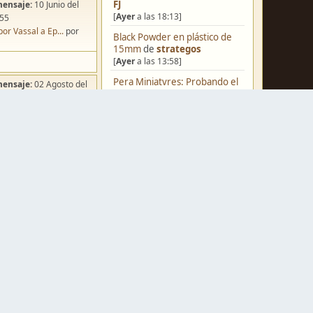
FJ
mensaje:
10 Junio del
[
Ayer
a las 18:13]
:55
por Vassal a Ep...
por
Black Powder en plástico de
15mm
de
strategos
[
Ayer
a las 13:58]
Pera Miniatvres: Probando el
mensaje:
02 Agosto del
FDM para 3 mm.
de
:49
Juanpelvis
ña de Dracula's ...
por
[
Ayer
a las 10:03]
o
Castilla-La Mancha
de
erikelrojo
[
Ayer
a las 03:37]
Un reality de pintores de
miniaturas
de
strategos
mensaje:
Hoy
a las 03:54
[05 Agosto del 2026, 19:17]
ación para una ...
por
box
¿Qué estáis pintando? 2.0
de
Luis Mena
mensaje:
Hoy
a las 04:39
[05 Agosto del 2026, 18:32]
a FJ
por
Caballero
Una biblioteca para los
wargames
de
strategos
mensaje:
15 Octubre del
[05 Agosto del 2026, 17:50]
:22