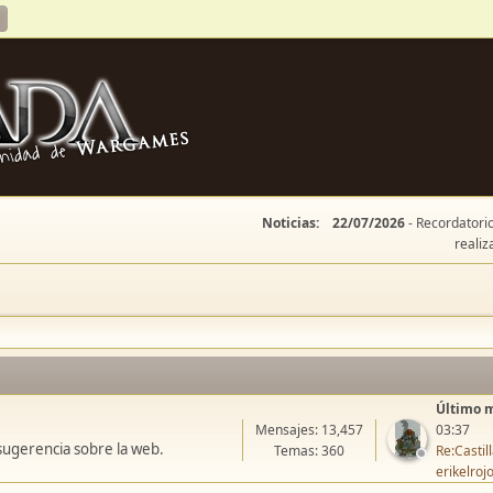
Noticias:
22/07/2026
- Recordatorio
realiz
Último 
Mensajes: 13,457
03:37
sugerencia sobre la web.
Temas: 360
Re:Casti
erikelroj