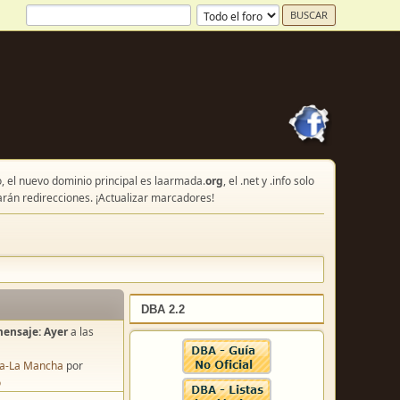
, el nuevo dominio principal es laarmada.
org
, el .net y .info solo
arán redirecciones. ¡Actualizar marcadores!
DBA 2.2
mensaje:
Ayer
a las
lla-La Mancha
por
o