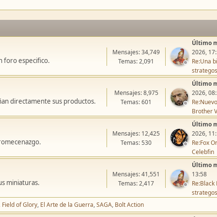
Último 
Mensajes: 34,749
2026, 17
 foro especifico.
Temas: 2,091
Re:Una bi
stratego
Último 
Mensajes: 8,975
2026, 08
ñan directamente sus productos.
Temas: 601
Re:Nuevo
Brother V
Último 
Mensajes: 12,425
2026, 11
icromecenazgo.
Temas: 530
Re:Fox On
Celebfin
Último 
Mensajes: 41,551
13:58
us miniaturas.
Temas: 2,417
Re:Black 
stratego
Field of Glory
El Arte de la Guerra
SAGA
Bolt Action