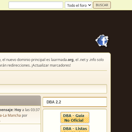
, el nuevo dominio principal es laarmada.
org
, el .net y .info solo
arán redirecciones. ¡Actualizar marcadores!
DBA 2.2
mensaje:
Hoy
a las 03:37
lla-La Mancha
por
o