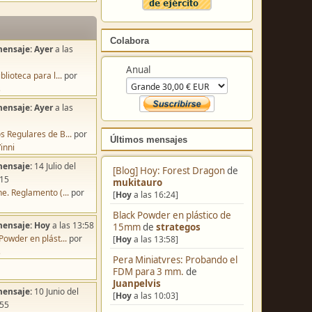
Colabora
mensaje:
Ayer
a las
Anual
blioteca para l...
por
s
mensaje:
Ayer
a las
s Regulares de B...
por
Últimos mensajes
inni
mensaje:
14 Julio del
[Blog] Hoy: Forest Dragon
de
:15
mukitauro
e. Reglamento (...
por
[
Hoy
a las 16:24]
Black Powder en plástico de
mensaje:
Hoy
a las 13:58
15mm
de
strategos
Powder en plást...
por
[
Hoy
a las 13:58]
s
Pera Miniatvres: Probando el
FDM para 3 mm.
de
Juanpelvis
mensaje:
10 Junio del
[
Hoy
a las 10:03]
:55