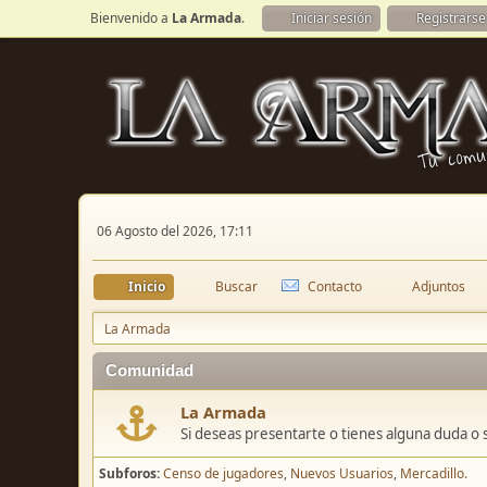
Bienvenido a
La Armada
.
Iniciar sesión
Registrarse
06 Agosto del 2026, 17:11
Inicio
Buscar
Contacto
Adjuntos
La Armada
Comunidad
La Armada
Si deseas presentarte o tienes alguna duda o 
Subforos
Censo de jugadores
Nuevos Usuarios
Mercadillo.