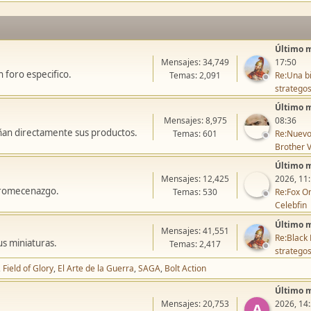
Último 
Mensajes: 34,749
17:50
 foro especifico.
Temas: 2,091
Re:Una bi
stratego
Último 
Mensajes: 8,975
08:36
ñan directamente sus productos.
Temas: 601
Re:Nuevo
Brother V
Último 
Mensajes: 12,425
2026, 11
icromecenazgo.
Temas: 530
Re:Fox On
Celebfin
Último 
Mensajes: 41,551
Re:Black 
us miniaturas.
Temas: 2,417
stratego
Field of Glory
El Arte de la Guerra
SAGA
Bolt Action
Último 
Mensajes: 20,753
2026, 14
A