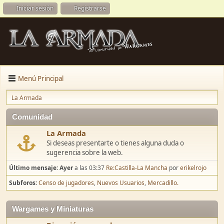
Iniciar sesión
Registrarse
Menú Principal
La Armada
Comunidad
La Armada
Si deseas presentarte o tienes alguna duda o
sugerencia sobre la web.
Último mensaje:
Ayer
a las 03:37
Re:Castilla-La Mancha
por
erikelrojo
Subforos
Censo de jugadores
Nuevos Usuarios
Mercadillo.
Wargames y Miniaturas