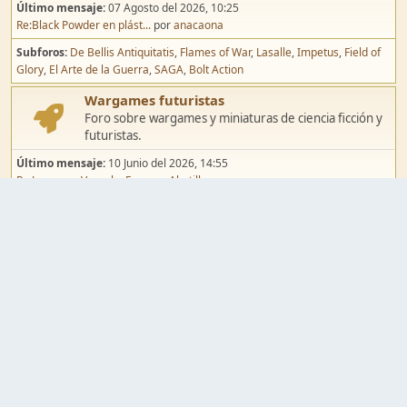
Último mensaje:
07 Agosto del 2026, 10:25
Re:Black Powder en plást...
por
anacaona
Subforos
De Bellis Antiquitatis
Flames of War
Lasalle
Impetus
Field of
Glory
El Arte de la Guerra
SAGA
Bolt Action
Wargames futuristas
Foro sobre wargames y miniaturas de ciencia ficción y
futuristas.
Último mensaje:
10 Junio del 2026, 14:55
Re:Jugar por Vassal a Ep...
por
Abetillo
Subforos
Warhammer 40.000
Infinity
Epic
Wargames de fantasía
Foro sobre wargames y miniaturas de fantasía.
Último mensaje:
02 Agosto del 2026, 15:49
Re:Campaña de Dracula's ...
por
erikelrojo
Subforos
Warhammer Fantasy
Kings of War
El Señor de los Anillos
Warmaster
Mordheim
Song of Blades
Blood Bowl
Pintura y modelismo