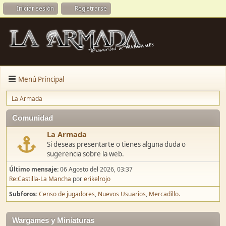
Iniciar sesión
Registrarse
Menú Principal
La Armada
Comunidad
La Armada
Si deseas presentarte o tienes alguna duda o
sugerencia sobre la web.
Último mensaje:
06 Agosto del 2026, 03:37
Re:Castilla-La Mancha
por
erikelrojo
Subforos
Censo de jugadores
Nuevos Usuarios
Mercadillo.
Wargames y Miniaturas