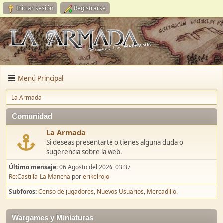
Iniciar sesión
Registrarse
Menú Principal
La Armada
Comunidad
La Armada
Si deseas presentarte o tienes alguna duda o
sugerencia sobre la web.
Último mensaje:
06 Agosto del 2026, 03:37
Re:Castilla-La Mancha
por
erikelrojo
Subforos
Censo de jugadores
Nuevos Usuarios
Mercadillo.
Wargames y Miniaturas