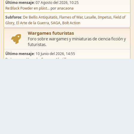
Último mensaje:
07 Agosto del 2026, 10:25
Re:Black Powder en plást...
por
anacaona
Subforos
De Bellis Antiquitatis
Flames of War
Lasalle
Impetus
Field of
Glory
El Arte de la Guerra
SAGA
Bolt Action
Wargames futuristas
Foro sobre wargames y miniaturas de ciencia ficción y
futuristas.
Último mensaje:
10 Junio del 2026, 14:55
Re:Jugar por Vassal a Ep...
por
Abetillo
Subforos
Warhammer 40.000
Infinity
Epic
Wargames de fantasía
Foro sobre wargames y miniaturas de fantasía.
Último mensaje:
02 Agosto del 2026, 15:49
Re:Campaña de Dracula's ...
por
erikelrojo
Subforos
Warhammer Fantasy
Kings of War
El Señor de los Anillos
Warmaster
Mordheim
Song of Blades
Blood Bowl
Pintura y modelismo